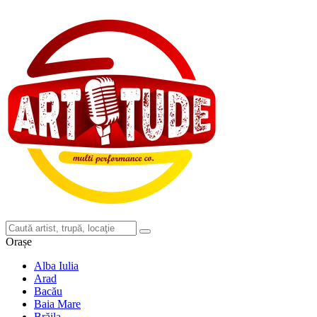
Orașe
Alba Iulia
Arad
Bacău
Baia Mare
Brăila