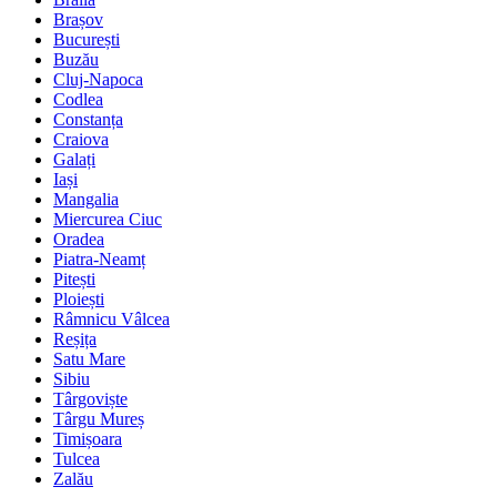
Brașov
București
Buzău
Cluj-Napoca
Codlea
Constanța
Craiova
Galați
Iași
Mangalia
Miercurea Ciuc
Oradea
Piatra-Neamț
Pitești
Ploiești
Râmnicu Vâlcea
Reșița
Satu Mare
Sibiu
Târgoviște
Târgu Mureș
Timișoara
Tulcea
Zalău