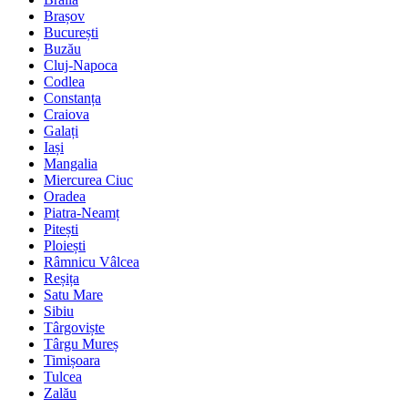
Brașov
București
Buzău
Cluj-Napoca
Codlea
Constanța
Craiova
Galați
Iași
Mangalia
Miercurea Ciuc
Oradea
Piatra-Neamț
Pitești
Ploiești
Râmnicu Vâlcea
Reșița
Satu Mare
Sibiu
Târgoviște
Târgu Mureș
Timișoara
Tulcea
Zalău