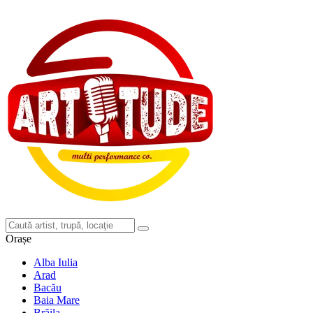
Orașe
Alba Iulia
Arad
Bacău
Baia Mare
Brăila