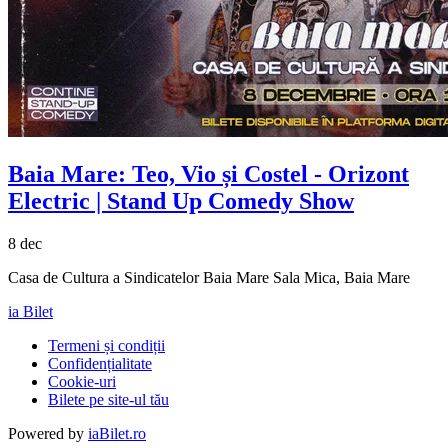
Baia Mare:
Teo, Vio și Costel
- Orizont
Electric | Stand Up Comedy Show
8 dec
Casa de Cultura a Sindicatelor Baia Mare Sala Mica, Baia Mare
ia Bilet
Termeni și condiții
Confidențialitate
Cookie-uri
Bilete pe site-ul tău
Powered by
iaBilet.ro