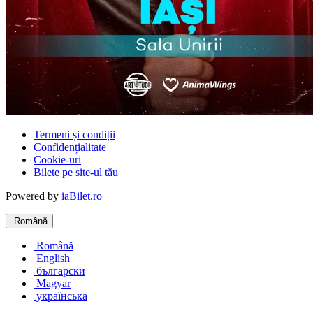
Termeni și condiții
Confidențialitate
Cookie-uri
Bilete pe site-ul tău
Powered by
iaBilet.ro
Română
Română
English
български
Magyar
українська