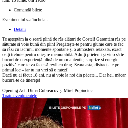
luni, 15 iunie, ora 19:00
Comandă bilete
Evenimentul s-a încheiat.
Detalii
Te așteptăm la o seară plină de râs alături de Costel! Garantăm râs pe
săturate și voie bună din plin! Pregătește-te pentru glume care te fac
să râzi cu lacrimi, momente spontane și o atmosferă relaxată, exact
ce-ți trebuie pentru o ieșire memorabilă. Adu-ți prietenii și vino să te
bucuri de o experiență plină de umor autentic, surprize și energie
pozitivă care te va face să revii cu drag. Seara asta, distracția e pe
primul loc – iar tu nu vrei să o ratezi!
Dacă nu ai făcut 18 ani, nu ai voie la noi din păcate... Dar hei, măcar
bucură-te de tinerețe!
Opening Act: Dima Cubreacov și Mirel Popinciuc
Toate evenimentele