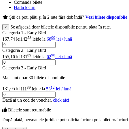
Comandă bilete
Hartă locuri
Știi că poți plăti și în 2 rate fără dobândă?
Vezi bilete disponibile
Se afișează doar biletele disponibile pentru plata în rate.
×
Categoria 1 - Early Bird
58
00
167,74 lei
142
lei
de la
68
lei / lună
Categoria 2 - Early Bird
89
90
155,16 lei
131
lei
de la
62
lei / lună
Categoria 3 - Early Bird
Mai sunt doar 30 bilete disponibile
39
12
131,05 lei
111
lei
de la
53
lei / lună
Dacă ai un cod de voucher,
click aici
Biletele sunt
returnabile
După plată, persoanele juridice pot solicita factura pe iabilet.ro/facturi