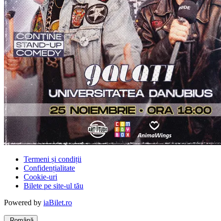
Termeni și condiții
Confidențialitate
Cookie-uri
Bilete pe site-ul tău
Powered by
iaBilet.ro
Română