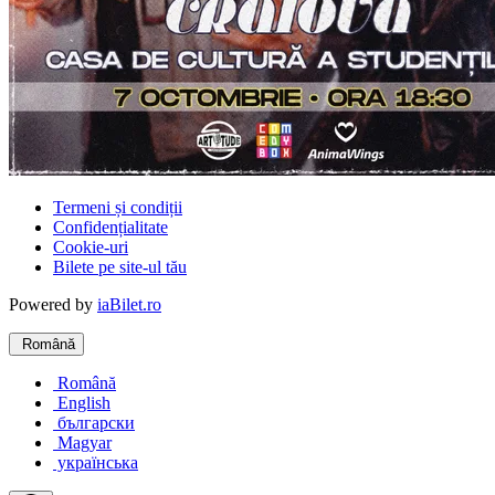
Termeni și condiții
Confidențialitate
Cookie-uri
Bilete pe site-ul tău
Powered by
iaBilet.ro
Română
Română
English
български
Magyar
українська