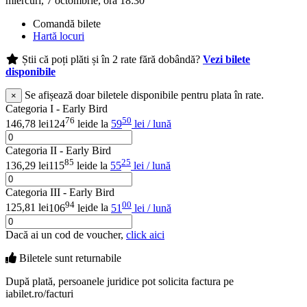
miercuri, 7 octombrie, ora 18:30
Comandă bilete
Hartă locuri
Știi că poți plăti și în 2 rate fără dobândă?
Vezi bilete
disponibile
Se afișează doar biletele disponibile pentru plata în rate.
×
Categoria I - Early Bird
76
50
146,78 lei
124
lei
de la
59
lei / lună
Categoria II - Early Bird
85
25
136,29 lei
115
lei
de la
55
lei / lună
Categoria III - Early Bird
94
00
125,81 lei
106
lei
de la
51
lei / lună
Dacă ai un cod de voucher,
click aici
Biletele sunt
returnabile
După plată, persoanele juridice pot solicita factura pe
iabilet.ro/facturi